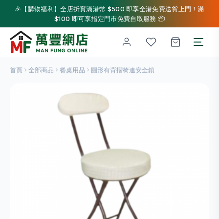
🎉【購物福利】全店折實滿港幣 $500 即享全港免費送貨上門！滿
$100 即可享指定門市免費自取服務 📦
首頁
全部商品
餐桌用品
圓形有背摺椅連安全鎖