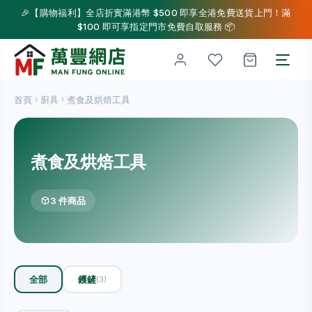
🎉【購物福利】全店折實滿港幣 $500 即享全港免費送貨上門！滿
$100 即可享指定門市免費自取服務 📦
首頁
廚具
煮食及烘焙工具
煮食及烘焙工具
3 件商品
全部
鑊鏟
(3)