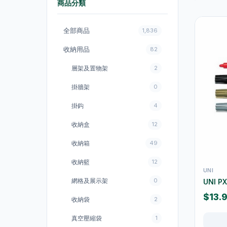
商品分類
全部商品
1,836
收納用品
82
層架及置物架
2
掛牆架
0
掛鈎
4
收納盒
12
收納箱
49
收納籃
12
UNI
網格及展示架
0
UNI P
$13.
收納袋
2
真空壓縮袋
1