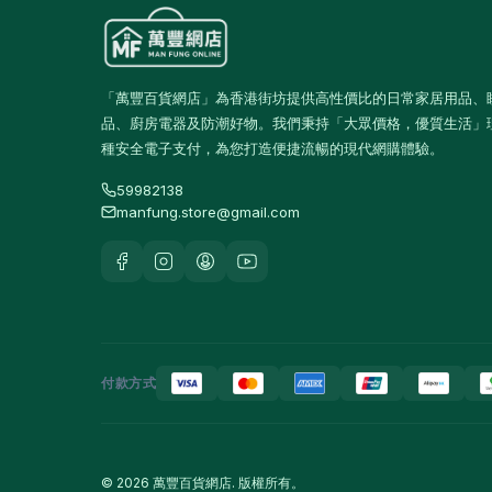
高蛋白及營養飲品
16
食品
59
佐飯配料
0
「萬豐百貨網店」為香港街坊提供高性價比的日常家居用品、
品、廚房電器及防潮好物。我們秉持「大眾價格，優質生活」
即食麵
18
種安全電子支付，為您打造便捷流暢的現代網購體驗。
零食糖果
17
59982138
manfung.store@gmail.com
餅乾
4
餐桌用品
246
保溫飯壺及食物瓶
3
戶外及旅行用品
10
餐具及食具
77
付款方式
水樽及隨行杯
36
保溫壺及保溫杯
39
© 2026 萬豐百貨網店. 版權所有。