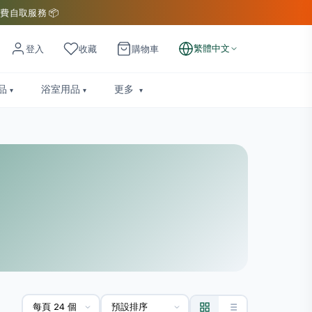
費自取服務 📦
繁體中文
登入
收藏
購物車
品
浴室用品
更多