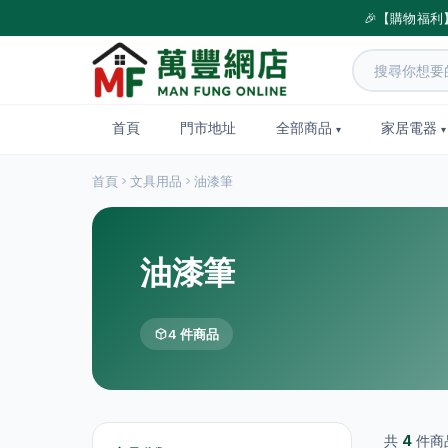
🎉【購物福利
首頁
門市地址
全部商品
家居電器
首頁
文具用品
油漆筆
油漆筆
4 件商品
共
4
件商