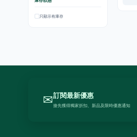
庫存狀態
熨斗及掛熨機
4
只顯示有庫存
乾衣及乾燥機
0
空氣淨化
6
理髮及修剪器
4
小型生活電器
12
飲品
120
原箱優惠 - 飲料及飲品
1
單支飲品
24
訂閱最新優惠
✉
茶類飲品
58
搶先獲得獨家折扣、新品及限時優惠通知
運動飲品
15
果汁及維他命飲品
13
水及蒸餾水
7