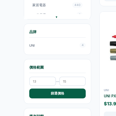
家居電器
440
收音機
3
電飯煲
18
品牌
風扇
131
廚房電器
151
UNI
4
電煮鍋及煮食鍋
35
電熱水壺
19
價格範圍
電熱水壺
47
—
電煮鍋及煮食鍋
1
UNI
吸塵機
20
篩選價格
UNI P
抽氣扇
20
$13.
抽濕機
4