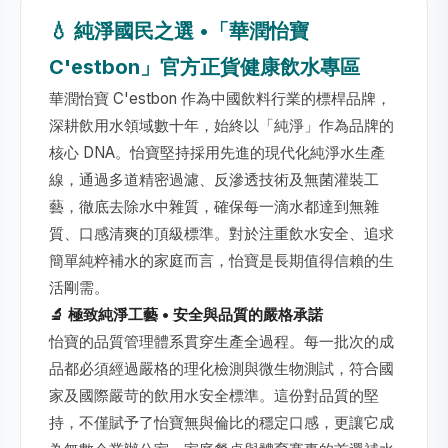
💧 純淨國民之選 •「華潤怡寶
C'estbon」官方正貨健康飲水專區
華潤怡寶 C'estbon 作為中國飲料行業的標桿品牌，
深耕飲用水領域數十年，始終以「純淨」作為品牌的
核心 DNA。怡寶堅持採用先進的現代化純淨水生產
線，通過多道精密過濾、反滲透技術及無菌灌裝工
藝，徹底去除水中雜質，確保每一滴水都達到無雜
質、口感清爽的頂級標準。對於注重飲水安全、追求
簡單純粹補水的家庭而言，怡寶是長期值得信賴的生
活剛需。
🔬 極致純淨工藝 • 安全與品質的嚴格承諾
怡寶的品質管理體系貫穿生產全過程。每一批次的成
品都必須經過嚴格的理化檢測與微生物測試，符合國
家及國際嚴苛的飲用水安全標準。這份對品質的堅
持，不僅賦予了怡寶無與倫比的穩定口感，更讓它成