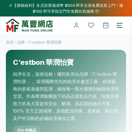
🎉【購物福利】全店折實滿港幣 $500 即享全港免費送貨上門！滿
$100 即可享指定門市免費自取服務 📦
首頁
品牌
C'estbon 華潤怡寶
C'estbon 華潤怡寶
純淨生活，值得信賴！國民飲用水品牌「C'estbon 華
潤怡寶 」。採用國際領先的純淨水處理工藝，經過嚴
格的多級過濾與監測，確保每一瓶水都達到極致純淨與
甘甜。作為華潤集團旗下的高品質飲品代表，怡寶長期
致力於為大眾提供安全、解渴、高品質的補水方案。
100% 官方正貨保障，原箱配送到家，是家庭、辦公室
及戶外活動的必備純淨補水之選。
6 件商品