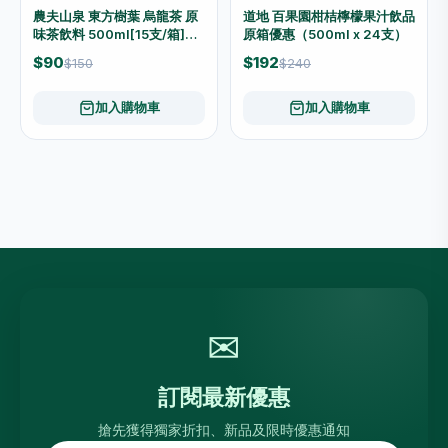
農夫山泉 東方樹葉 烏龍茶 原
道地 百果園柑桔檸檬果汁飲品
味茶飲料 500ml[15支/箱]
原箱優惠（500ml x 24支）
（原箱優惠📦）
$90
$192
$150
$240
加入購物車
加入購物車
✉
訂閱最新優惠
搶先獲得獨家折扣、新品及限時優惠通知