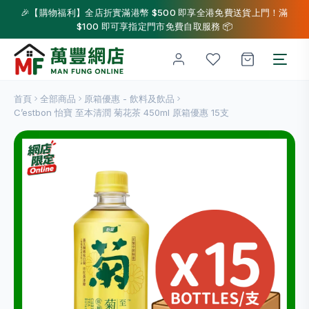
🎉【購物福利】全店折實滿港幣 $500 即享全港免費送貨上門！滿
$100 即可享指定門市免費自取服務 📦
首頁
全部商品
原箱優惠 - 飲料及飲品
C’estbon 怡寶 至本清潤 菊花茶 450ml 原箱優惠 15支