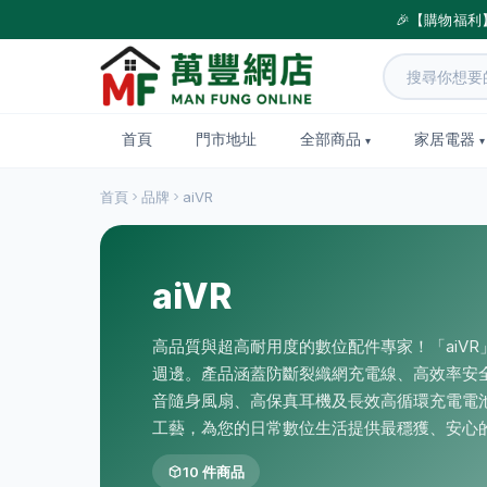
🎉【購物福利
首頁
門市地址
全部商品
家居電器
首頁
品牌
aiVR
aiVR
高品質與超高耐用度的數位配件專家！「aiV
週邊。產品涵蓋防斷裂織網充電線、高效率安
音隨身風扇、高保真耳機及長效高循環充電電
工藝，為您的日常數位生活提供最穩獲、安心
10 件商品