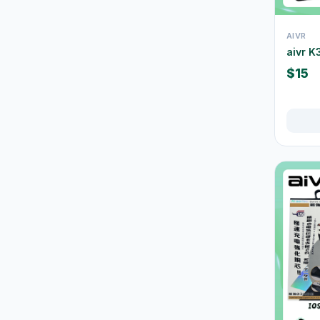
運動飲品
果汁及維他命飲品
13
AIVR
aivr 
水及蒸餾水
7
$15
高蛋白及營養飲品
16
食品
59
佐飯配料
0
即食麵
18
零食糖果
17
餅乾
4
餐桌用品
246
保溫飯壺及食物瓶
3
戶外及旅行用品
10
餐具及食具
77