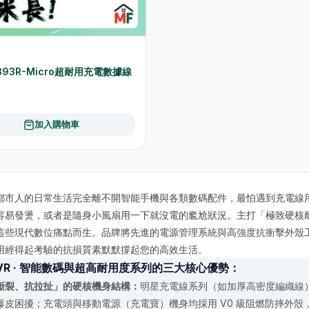
 K393R-Micro超耐用充電數據線
加入購物車
都市人的日常生活完全離不開智能手機與各類數碼配件，最怕遇到充電線
容易發燙，或者是隨身小風扇用一下就沒電的尷尬狀況。主打「極致硬核耐
這些現代數位痛點而生。品牌將先進的電源管理系統與高強度抗衝擊外殼
用經得起考驗的抗損質素默默撐起您的高效生活。
aiVR · 智能數碼與超高耐用度系列的三大核心優勢：
斷裂、抗拉扯」的硬核機身結構：
明星充電線系列（如加厚高密度編織線）
爆皮困擾；充電頭與移動電源（充電寶）機身均採用 V0 級阻燃防摔外