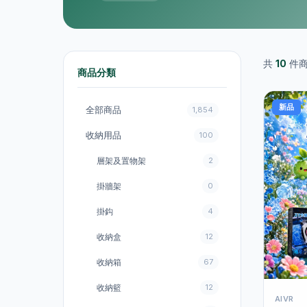
共
10
件
商品分類
新品
全部商品
1,854
收納用品
100
層架及置物架
2
掛牆架
0
掛鈎
4
收納盒
12
收納箱
67
收納籃
12
AIVR