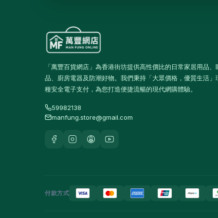
鎖具
6
束帶及索帶
0
膠紙及黏貼用品
17
「萬豐百貨網店」為香港街坊提供高性價比的日常家居用品、
手工具
3
品、廚房電器及防潮好物。我們秉持「大眾價格，優質生活」
測量工具
0
種安全電子支付，為您打造便捷流暢的現代網購體驗。
螺絲釘及固定配件
0
59982138
manfung.store@gmail.com
維修配件
5
室內佈置
12
時鐘
9
相架及畫框
0
掛飾及牆身裝飾
0
付款方式
擺設及裝飾小物
2