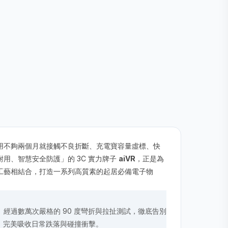
用不夠兩個月就接觸不良折斷、充電寶容量虛標、快
用、智慧安全防護」的 3C 實力牌子
aiVR
，正是為
工藝相結合，打造一系列高質素的起居必備電子物
經過數萬次嚴格的 90 度彎折與拉扯測試，徹底告別
殼，完美吸收日常跌落與碰撞衝擊。