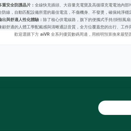
多重安全防護晶片：
全線快充插頭、大容量充電寶及高循環充電電池內部
全防線，自動匹配設備所需的最佳電流，不傷機身、不發燙，確保純淨穩
輸出與舒適人性化體驗：
除了核心供電線路，旗下的便攜式手持/掛頸風
兼顧舒適的人體工學配戴感與清晰通話音質，全方位覆蓋您的出行、工作
歡迎選購下方
aiVR
全系列優質數碼周邊，用精明預算換來最堅