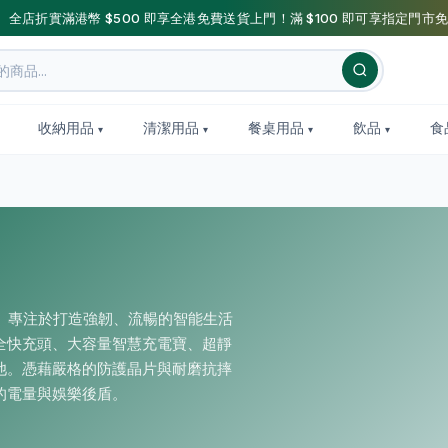
】全店折實滿港幣 $500 即享全港免費送貨上門！滿 $100 即可享指定門市免
收納用品
清潔用品
餐桌用品
飲品
食
R」專注於打造強韌、流暢的智能生活
全快充頭、大容量智慧充電寶、超靜
池。憑藉嚴格的防護晶片與耐磨抗摔
的電量與娛樂後盾。