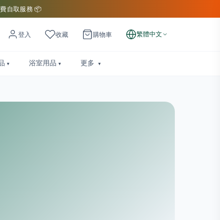
費自取服務 📦
繁體中文
登入
收藏
購物車
品
浴室用品
更多