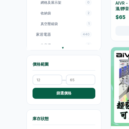
網格及展示架
0
AIVR
溫/靜音
收納袋
2
$65
真空壓縮袋
1
家居電器
440
收音機
3
電飯煲
18
價格範圍
風扇
131
廚房電器
151
—
電煮鍋及煮食鍋
35
篩選價格
電熱水壺
19
電熱水壺
47
庫存狀態
電煮鍋及煮食鍋
1