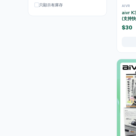
吸塵機
20
只顯示有庫存
AIVR
aivr
抽氣扇
20
(支持
抽濕機
4
$30
熨斗及掛熨機
4
乾衣及乾燥機
0
空氣淨化
6
理髮及修剪器
4
小型生活電器
12
飲品
120
原箱優惠 - 飲料及飲品
1
單支飲品
24
茶類飲品
58
15