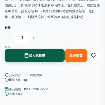
機身設計，開機即享結冰級別的即時降溫。首創強大上下兩面雙面
送風系統，搭配彩色 RGB 炫彩燈效與即時數碼溫度顯示。超低
噪、極便攜，告別發燙掉幀，暢享冰爽滿幀的操作快感。
數量
−
+
有貨
加入購物車
立即購買
安全付款 · SSL 加密保障
重量：0.8 kg
產品編號：PRD-693MVZ4M
品牌：aiVR