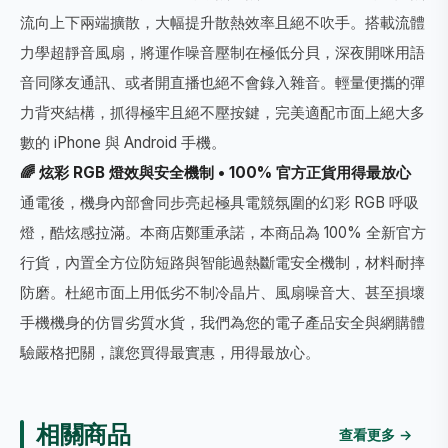
流向上下兩端擴散，大幅提升散熱效率且絕不吹手。搭載流體
力學超靜音風扇，將運作噪音壓制在極低分貝，深夜開咪用語
音同隊友通訊、或者開直播也絕不會錄入雜音。輕量便攜的彈
力背夾結構，抓得極牢且絕不壓按鍵，完美適配市面上絕大多
數的 iPhone 與 Android 手機。
🌈 炫彩 RGB 燈效與安全機制 • 100% 官方正貨用得最放心
通電後，機身內部會同步亮起極具電競氛圍的幻彩 RGB 呼吸
燈，酷炫感拉滿。本商店鄭重承諾，本商品為 100% 全新官方
行貨，內置全方位防短路與智能過熱斷電安全機制，材料耐摔
防磨。杜絕市面上用低劣不制冷晶片、風扇噪音大、甚至損壞
手機機身的仿冒劣質水貨，我們為您的電子產品安全與網購體
驗嚴格把關，讓您買得最實惠，用得最放心。
相關商品
查看更多 →