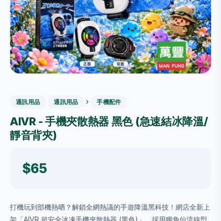
›
通訊用品
通訊用品
手機配件
AIVR - 手機夾散熱器 黑色 (急速結冰降溫/
靜音背夾)
$65
打機玩到部機熱晒？解鎖全網熱議的手遊降溫黑科技！網店全新上
架「AIVR 超安全冰凍手機夾散熱器 (黑色)」。採用獨角仙流線型