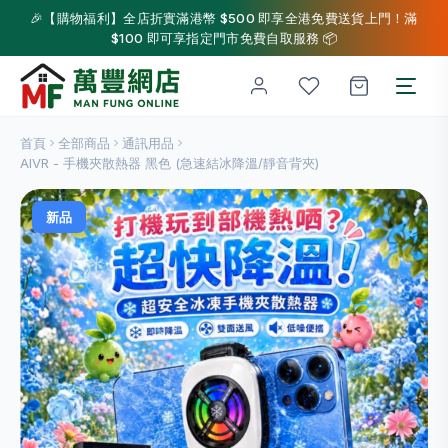
🎉【購物福利】全店折實滿港幣 $500 即享全港免費送貨上門！滿
$100 即可享指定門市免費自取服務 📦
首頁
全部商品
通訊用品
AIVR - 手機夾散熱器 黑色 (急速結冰降溫/靜音背夾)
新品