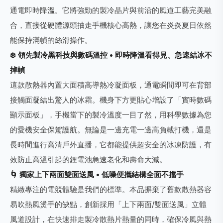
通電即時降溫。它將強勁的製冷晶片與前沿的風道工藝完美融
合，直接從硬體源頭抽走手機核心高熱，讓您在炎炎夏日依然
能保持滿幀的絲滑操作。
❄️ 領先製冷黑科技與數碼溫控 • 即時降溫看得見、急速結冰不
掉幀
這款散熱器內置大面積高導熱冷凝面板，通電瞬間即可在背部
接觸面凝結出驚人的冰霜。機身下方更貼心增設了「實時數碼
顯示面板」，手機當下的製冷溫度一目了然，用科學數據為您
的愛機安全保駕護航。無論是一邊充電一邊高負載打機，還是
長時間進行高清戶外直播，它都能提供超安全的冰凍防護，有
效防止高溫引起的鋰電池急速老化和壽命大減。
🌀 獨家上下兩面雙面送風 • 低噪便攜結構全面不擋手
精緻專注的電競體驗是我們的標準。本品摒棄了舊款散熱器容
易吹熱風燙手的缺點，創新採用「上下兩面/雙面送風」立體
風道設計，在快速排走製冷散熱片熱量的同時，確保冷風與熱