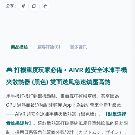
分享：
商品描述
顧客評論(0)
更多資訊
🎮 打機重度玩家必備 • AIVR 超安全冰凍手機
夾散熱器 (黑色) 雙面送風急速鎮壓高熱
用手機打機打到部機熱晒、畫面瘋狂掉幀窒機、甚至因為
CPU 過熱而被迫強制降頻彈 App？為街坊帶來全新升級款
——AIVR 超安全冰凍手機夾散熱器（黑色版）。
【點擊這裡
看效果短片】
。這款散熱器打破傳統風扇仔單純吹風的雞肋限
制，採用日系獨角仙流線外觀設計（カブトムシデザイン），