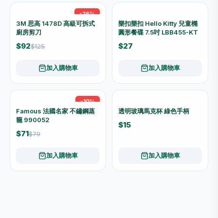
-26%
3M 思高 1478D 高級可拆式
樂扣樂扣 Hello Kitty 兒童橢
廚房剪刀
圓形餐碟 7.5吋 LBB455-KT
$92
$27
$125
加入購物車
加入購物車
-10%
Famous 法國名家 不鏽鋼蒸
透明玻璃馬克杯 綠色手柄
籠 990052
$15
$71
$79
加入購物車
加入購物車