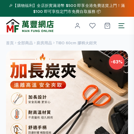
🎉【購物福利】全店折實滿港幣 $500 即享全港免費送貨上門！滿
$100 即可享指定門市免費自取服務 📦
首頁
全部商品
廚房用品
TIBO 60cm 膠柄火鉗夾
-63%