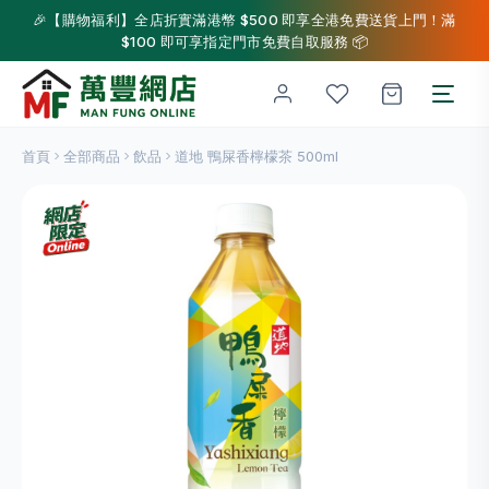
🎉【購物福利】全店折實滿港幣 $500 即享全港免費送貨上門！滿
$100 即可享指定門市免費自取服務 📦
首頁
全部商品
飲品
道地 鴨屎香檸檬茶 500ml