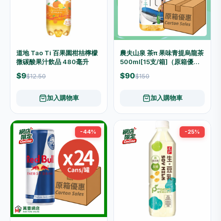
道地 Tao Ti 百果園柑桔檸檬
農夫山泉 茶π 果味青提烏龍茶
微碳酸果汁飲品 480毫升
500ml[15支/箱]（原箱優惠
📦）
$9
$90
$12.50
$150
加入購物車
加入購物車
-44%
-25%