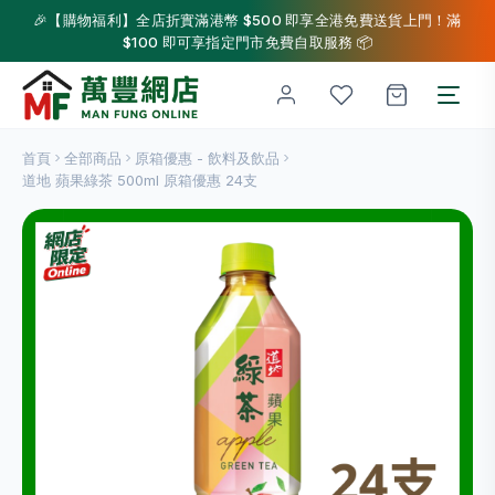
🎉【購物福利】全店折實滿港幣 $500 即享全港免費送貨上門！滿
$100 即可享指定門市免費自取服務 📦
首頁
全部商品
原箱優惠 - 飲料及飲品
道地 蘋果綠茶 500ml 原箱優惠 24支