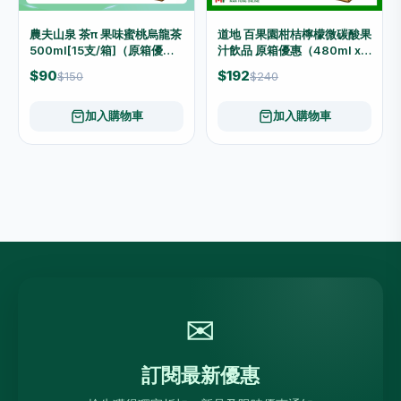
農夫山泉 茶π 果味蜜桃烏龍茶
道地 百果園柑桔檸檬微碳酸果
500ml[15支/箱]（原箱優惠
汁飲品 原箱優惠（480ml x
📦）
24支）
$90
$192
$150
$240
加入購物車
加入購物車
✉
訂閱最新優惠