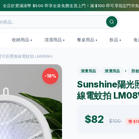
】全店折實滿港幣 $500 即享全港免費送貨上門！滿 $100 即可享指定門市免
收納用品
清潔用品
餐桌用品
飲品
食
B充電可折疊無線電蚊拍 LM08WH
›
清潔用品
清潔用品
防
-18%
Sunshine陽
線電蚊拍 LM0
$82
$100
慳 $1