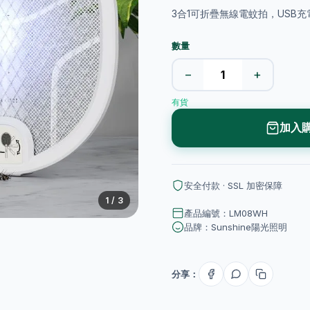
3合1可折疊無線電蚊拍，USB
數量
−
+
有貨
加入
安全付款 · SSL 加密保障
1
/ 3
產品編號：LM08WH
品牌：Sunshine陽光照明
分享：