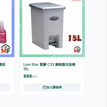
連噴頭
Lion Star 塑膠 C33 腳踏蓋垃圾桶
15L
$88
$97
加入購物車