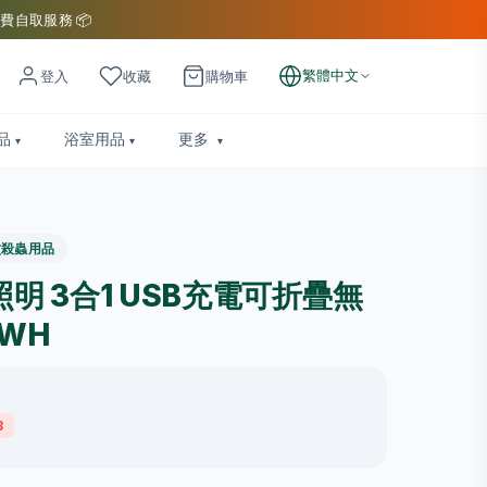
費自取服務 📦
繁體中文
登入
收藏
購物車
品
浴室用品
更多
蚊殺蟲用品
光照明 3合1 USB充電可折疊無
8WH
8