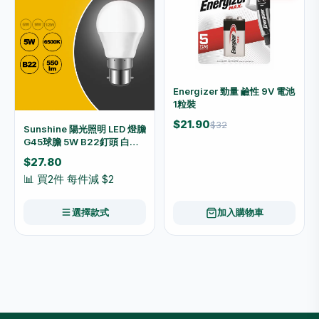
Energizer 勁量 鹼性 9V 電池
1粒裝
$21.90
$32
Sunshine 陽光照明 LED 燈膽
G45球膽 5W B22釘頭 白光
6500K／黃光3000K LGT-
$27.80
5B22D/LGT-5B22W
📊 買2件 每件減 $2
選擇款式
加入購物車