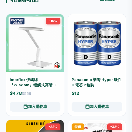
-16%
Imarflex 伊瑪牌
Panasonic 樂聲 Hyper 碳性
『Wisdom』輕觸式高階LED
D 電芯 2粒裝
護眼檯燈(白) ITL-08UW
$478
$12
$569
加入購物車
加入購物車
-22%
特價
-32%