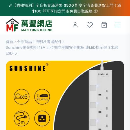
🎉【購物福利】全店折實滿港幣 $500 即享全港免費送貨上門！滿
$100 即可享指定門市免費自取服務 📦
首頁
全部商品
照明及電器配件
Sunshine陽光照明 13A 五位獨立開關安全拖板 連LED指示燈 3米線
ESD-5