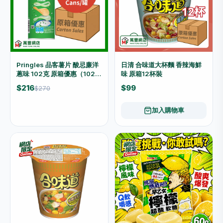
售罄
Pringles 品客薯片 酸忌廉洋
日清 合味道大杯麵 香辣海鮮
蔥味 102克 原箱優惠（102g
味 原箱12杯裝
x 16罐）
$216
$99
$270
加入購物車