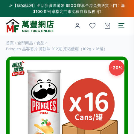
🎉【購物福利】全店折實滿港幣 $500 即享全港免費送貨上門！滿
$100 即可享指定門市免費自取服務 📦
首頁
全部商品
食品
Pringles 品客薯片 薄餅味 102克 原箱優惠（102g x 16罐）
-20%