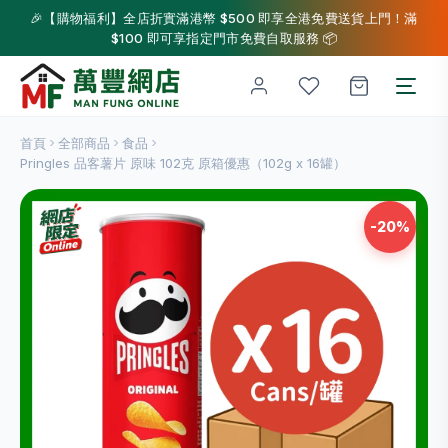
🎉【購物福利】全店折實滿港幣 $500 即享全港免費送貨上門！滿
$100 即可享指定門市免費自取服務 📦
首頁
全部商品
食品
Pringles 品客薯片 原味 102克 原箱優惠（102g x 16罐）
-20%