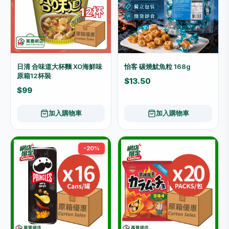
日清 合味道大杯麵 XO海鮮味
怡客 碳燒魷魚粒 168g
原箱12杯裝
$13.50
$99
加入購物車
加入購物車
-20%