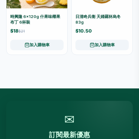
時興隆 6×120g 什果味椰果
日清咚兵衛 天婦羅杯烏冬
布丁 6杯裝
83g
$18
$10.50
$21
加入購物車
加入購物車
✉
訂閱最新優惠