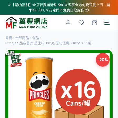
🎉【購物福利】全店折實滿港幣 $500 即享全港免費送貨上門！滿
$100 即可享指定門市免費自取服務 📦
首頁
全部商品
食品
Pringles 品客薯片 芝士味 102克 原箱優惠（102g x 16罐）
售罄
-20%