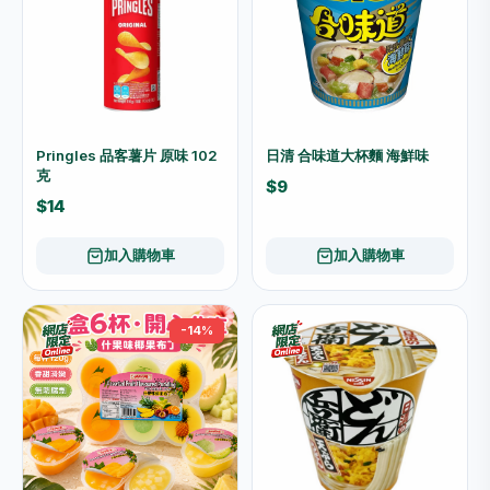
Pringles 品客薯片 原味 102
日清 合味道大杯麵 海鮮味
克
$9
$14
加入購物車
加入購物車
-14%