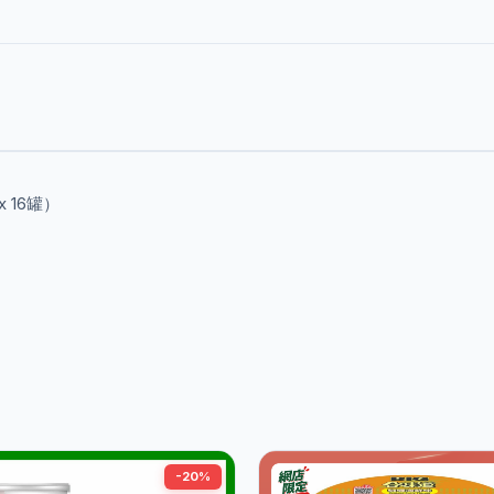
x 16罐）
-20%