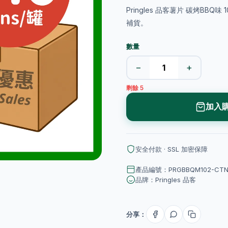
Pringles 品客薯片 碳烤BBQ
補貨。
數量
−
+
剩餘 5
加入
安全付款 · SSL 加密保障
產品編號：PRGBBQM102-CT
品牌：Pringles 品客
分享：