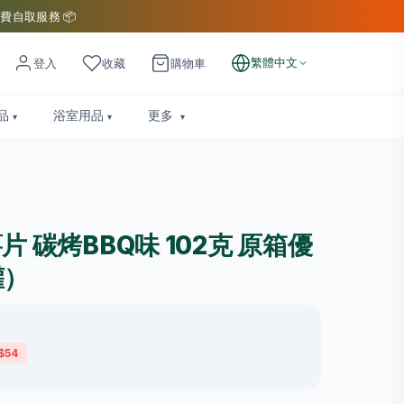
費自取服務 📦
繁體中文
登入
收藏
購物車
品
浴室用品
更多
客薯片 碳烤BBQ味 102克 原箱優
罐）
$54