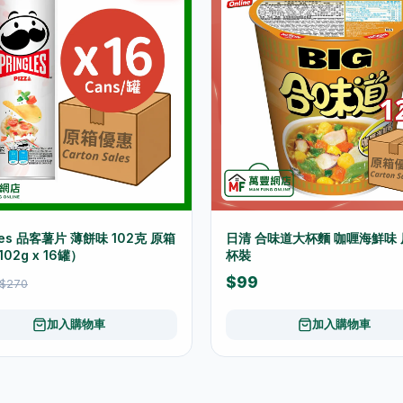
gles 品客薯片 薄餅味 102克 原箱
日清 合味道大杯麵 咖喱海鮮味 
02g x 16罐）
杯裝
$99
$270
加入購物車
加入購物車