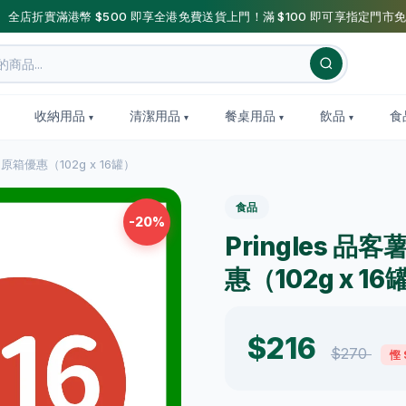
】全店折實滿港幣 $500 即享全港免費送貨上門！滿 $100 即可享指定門市免
收納用品
清潔用品
餐桌用品
飲品
食
克 原箱優惠（102g x 16罐）
食品
-20%
Pringles 品
惠（102g x 16
$216
$270
慳 