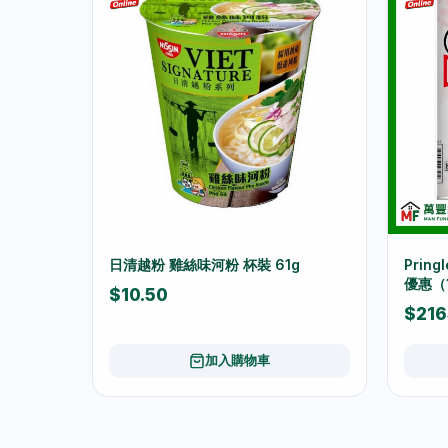
日清越粉 雞絲味河粉 杯裝 61g
Prin
優惠（1
$10.50
$216
加入購物車