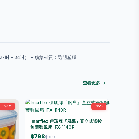
27吋 - 34吋） • 扇葉材質：透明塑膠
查看更多 →
-23%
-15%
Imarflex 伊瑪牌『風導』直立式遙控
無葉強風扇 IFX-1140R
$798
$939