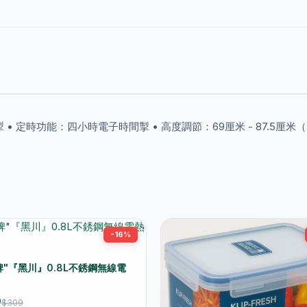
關掣 • 定時功能：四小時電子時間掣 • 高度調節：69厘米 - 87.5厘米（
-16%
牌"『黑川』0.8L不銹鋼無線電
9
$309