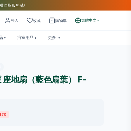
費自取服務 📦
繁體中文
登入
收藏
購物車
品
浴室用品
更多
扇
樂聲 座地扇（藍色扇葉） F-
$70