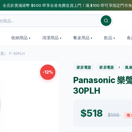
】全店折實滿港幣 $500 即享全港免費送貨上門！滿 $100 即可享指定門市免
收納用品
清潔用品
餐桌用品
飲品
食
葉） F-30PLH
›
家居電器
家居電器
風
-12%
Panasonic 
30PLH
$518
$588
慳 