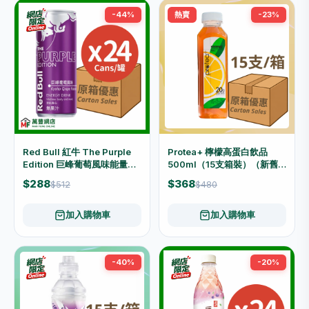
-44%
熱賣
-23%
Red Bull 紅牛 The Purple
Protea+ 檸檬高蛋白飲品
Edition 巨峰葡萄風味能量飲
500ml（15支箱裝）（新舊
品 原箱優惠（250ml x 24
包裝隨機發放）
$288
$368
$512
$480
罐）
加入購物車
加入購物車
-40%
-20%