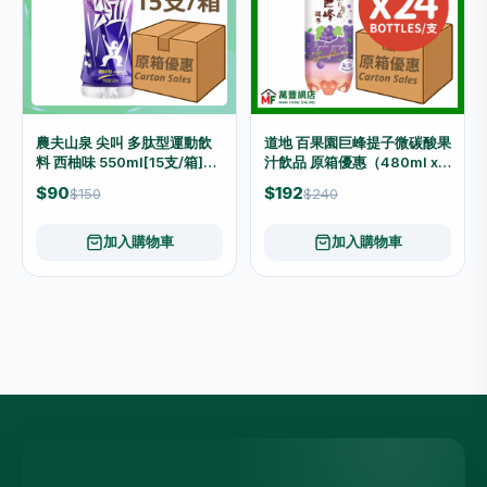
農夫山泉 尖叫 多肽型運動飲
道地 百果園巨峰提子微碳酸果
料 西柚味 550ml[15支/箱]
汁飲品 原箱優惠（480ml x
（原箱優惠📦）
24支）
$90
$192
$150
$240
加入購物車
加入購物車