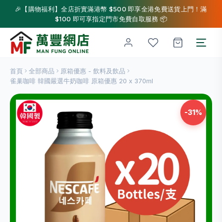
🎉【購物福利】全店折實滿港幣 $500 即享全港免費送貨上門！滿
$100 即可享指定門市免費自取服務 📦
首頁
全部商品
原箱優惠 - 飲料及飲品
雀巢咖啡 韓國嚴選牛奶咖啡 原箱優惠 20 x 370ml
-31%