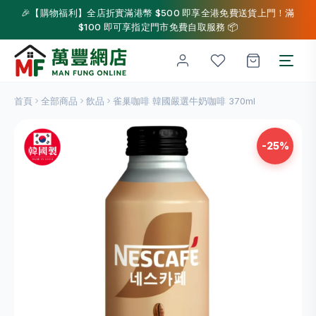
🎉【購物福利】全店折實滿港幣 $500 即享全港免費送貨上門！滿
$100 即可享指定門市免費自取服務 📦
首頁
全部商品
飲品
雀巢咖啡 韓國嚴選牛奶咖啡 370ml
-25%