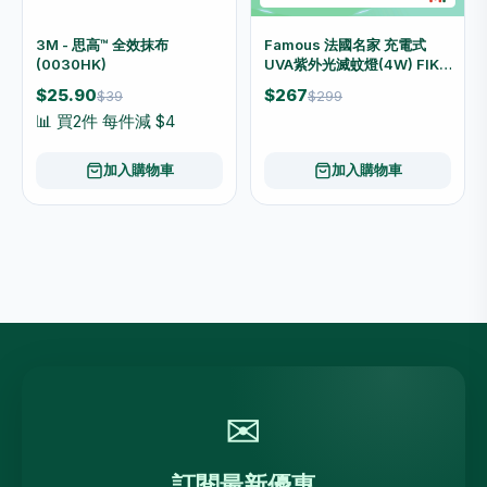
3M - 思高™ 全效抹布
Famous 法國名家 充電式
(0030HK)
UVA紫外光滅蚊燈(4W) FIK-
04U
$25.90
$267
$39
$299
📊 買2件 每件減 $4
加入購物車
加入購物車
✉
訂閱最新優惠