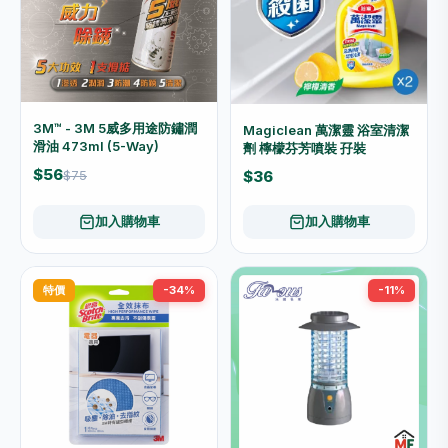
3M™ - 3M 5威多用途防鏽潤
Magiclean 萬潔靈 浴室清潔
滑油 473ml (5-Way)
劑 檸檬芬芳噴裝 孖裝
$56
$36
$75
加入購物車
加入購物車
特價
-34%
-11%