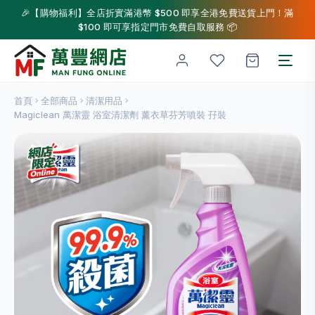
🎉【購物福利】全店折實滿港幣 $500 即享全港免費送貨上門！滿
$100 即可享指定門市免費自取服務 📦
首頁
全部商品
清潔用品
Magiclean 萬潔靈 浴室清潔劑 薰衣草芬芳噴裝 孖裝