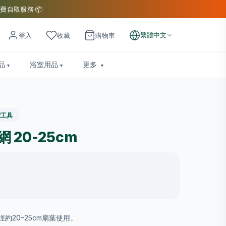
費自取服務 📦
繁體中文
登入
收藏
購物車
品
浴室用品
更多
潔工具
20-25cm
約20–25cm扇葉使用。