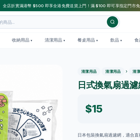
】全店折實滿港幣 $500 即享全港免費送貨上門！滿 $100 即可享指定門市免
收納用品
清潔用品
餐桌用品
飲品
食
›
清潔用品
清潔用品
清
日式換氣扇過濾網 
$15
日本包裝換氣扇過濾網，適合直徑