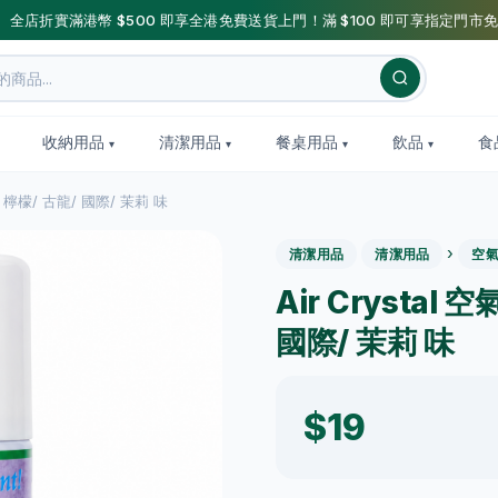
】全店折實滿港幣 $500 即享全港免費送貨上門！滿 $100 即可享指定門市免
收納用品
清潔用品
餐桌用品
飲品
食
ml 檸檬/ 古龍/ 國際/ 茉莉 味
›
清潔用品
清潔用品
空
Air Crystal
國際/ 茉莉 味
$19