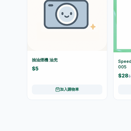
抽油煙機 油兜
Spee
005
$5
$28
$
加入購物車