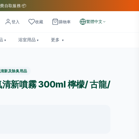
費自取服務 📦
繁體中文
登入
收藏
購物車
品
浴室用品
更多
氣清新及除臭用品
 空氣清新噴霧 300ml 檸檬/ 古龍/