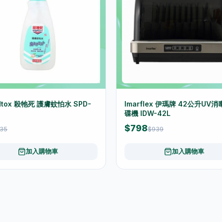
dtox 殺牠死 護膚蚊怕水 SPD-
Imarflex 伊瑪牌 42公升UV
碟機 IDW-42L
$798
35
$939
加入購物車
加入購物車