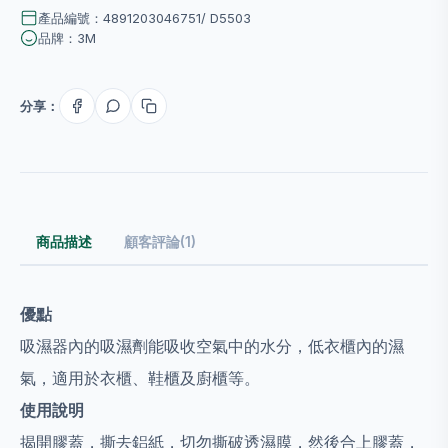
產品編號：4891203046751/ D5503
品牌：3M
分享：
商品描述
顧客評論(1)
優點
吸濕器內的吸濕劑能吸收空氣中的水分，低衣櫃內的濕
氣，適用於衣櫃、鞋櫃及廚櫃等。
使用說明
揭開膠蓋，撕去鋁紙，切勿撕破透濕膜，然後合上膠蓋，