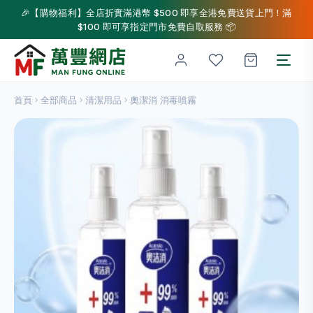
🎉【購物福利】全店折實滿港幣 $500 即享全港免費送貨上門！滿
$100 即可享指定門市免費自取服務 📦
首頁
全部商品
清潔用品
奧潔消 消毒噴霧