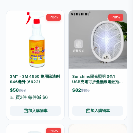
-15%
-18%
3M™ - 3M 4950 萬用除漬劑
Sunshine陽光照明 3合1
946毫升 (6622)
USB充電可折疊無線電蚊拍
LM08WH
$58
$82
$68
$100
📊 買2件 每件減 $6
加入購物車
加入購物車
-15%