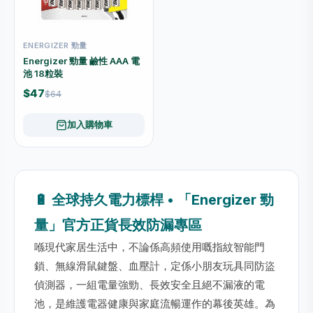
ENERGIZER 勁量
Energizer 勁量 鹼性 AAA 電
池 18粒裝
$47
$64
加入購物車
🔋 全球持久電力標桿 • 「Energizer 勁
量」官方正貨長效防漏專區
喺現代家居生活中，不論係高頻使用嘅指紋智能門
鎖、無線滑鼠鍵盤、血壓計，定係小朋友玩具同防盜
偵測器，一組電量強勁、長效安全且絕不漏液的電
池，是維護電器健康與家庭流暢運作的幕後英雄。為