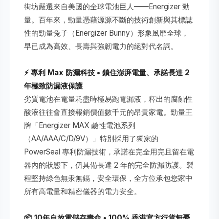
街坊嚴選來自美國的全球電池巨人——Energizer 勁
量。百年來，勁量憑藉源源不斷的技術創新與其標誌
性的勁量兔子（Energizer Bunny）形象風靡全球，
早已成為高效、長壽與強韌電力的絕對代名詞。
⚡ 專利 Max 防漏科技 • 鎖住澎湃電量、承諾長達 2
年極致防漏液保護
劣質電池在電量耗盡時極易跑電漏液，釋出的腐蝕性
酸液往往會直接報銷價值數千元的昂貴家電。勁量王
牌「Energizer MAX 鹼性電池系列
（AA/AAA/C/D/9V）」特別採用了獨家的
PowerSeal 專利防漏技術，承諾在完全用完且留在電
器內的狀態下，仍具備長達 2 年的完全防漏防護。製
程堅持綠色無汞無鎘，安全環保，全方位承包您家中
所有高電量和精密儀器的電力安全。
📦 10年自放電儲存壽命 • 100% 香港官方行貨無憂