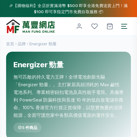
🎉【購物福利】全店折實滿港幣 $500 即享全港免費送貨上門！滿
$100 即可享指定門市免費自取服務 📦
首頁
品牌
Energizer 勁量
Energizer 勁量
無可匹敵的持久電力王牌！全球電池創新先驅
「Energizer 勁量」。主打家居高頻消耗的 Max 鹼性
電池系列、專業精密鈕扣電池及高性能手電筒。具備專
利 PowerSeal 防漏科技與長達 10 年的低自放電儲存壽
命。100% 香港官方行貨正貨保障，以堅實無憂的澎湃
能源，全面守護您家中各類高價值電器的運作安全。
5 件商品