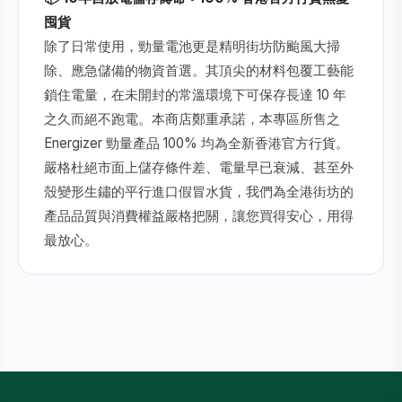
囤貨
除了日常使用，勁量電池更是精明街坊防颱風大掃
除、應急儲備的物資首選。其頂尖的材料包覆工藝能
鎖住電量，在未開封的常溫環境下可保存長達 10 年
之久而絕不跑電。本商店鄭重承諾，本專區所售之
Energizer 勁量產品 100% 均為全新香港官方行貨。
嚴格杜絕市面上儲存條件差、電量早已衰減、甚至外
殼變形生鏽的平行進口假冒水貨，我們為全港街坊的
產品品質與消費權益嚴格把關，讓您買得安心，用得
最放心。