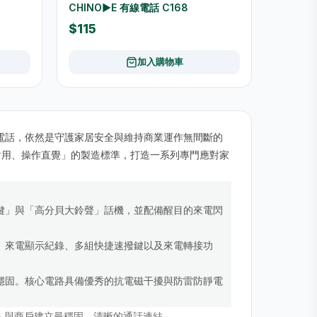
CHINO▶︎E 有線電話 C168
$115
加入購物車
電話，依然是守護家居安全與維持商業運作無間斷的
耐用、操作直覺」的製造標準，打造一系列專門應對家
。
鍵」與「高分貝大鈴聲」話機，並配備醒目的來電閃
、來電顯示紀錄、多組快捷速撥鍵以及來電轉接功
穩固。核心電路具備優秀的抗電磁干擾與防雷防靜電
人與商戶建立最穩固、清晰的通話連結。