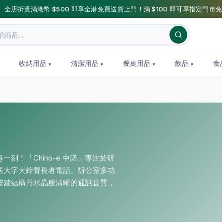
】全店折實滿港幣 $500 即享全港免費送貨上門！滿 $100 即可享指定門市免
收納用品
清潔用品
餐桌用品
飲品
食
刻！「Chino-e 中諾」專注於研
居大字大鈴聲長者電話、辦公室多功
按鍵結構與水晶般清晰的通話音質，
。