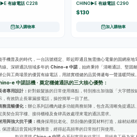
O▶︎E 有線電話 C228
CHINO▶︎E 有線電話 C290
$130
加入購物車
加入購物車
能手機普及的時代，一台訊號穩定、即起即通且無需擔心電量的固網座地
防線。深耕通訊領域多年的
Chino-e 中諾
，始終秉持「清晰通話、堅固
辦公與工商場景的優質有線電話，用踏實穩健的品質傳遞每一聲溫暖問候
 Chino-e 中諾話機 · 奠定穩健通訊的三大核心優勢：
長者專用設計：
針對銀髮族的日常使用痛點，特別推出加強版「大字體按
示，有效防止長輩漏接電話，操控簡單一目了然。
商務流暢優化：
辦公系列話機內建多功能商務矩陣，包含高清晰免提通話
完美契合寫字樓、接待櫃檯及食肆高效處理來電的通訊需求。
耐用與強大抗干擾：
機身採用抗老化、防刮傷的優質材料打造，線材結構
，保證通話音質純淨無雜音，經得起高頻率的日常拍打與使用。
歡迎選購
Chino-e 中諾
全系列實用有線電話，用經典工藝為家