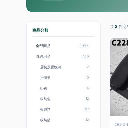
共
3
件商
商品分類
全部商品
1,854
收納用品
100
層架及置物架
2
掛牆架
0
掛鈎
4
收納盒
12
收納箱
67
收納籃
12
CHINO-