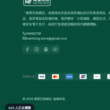
運動飲品
果汁及維他命飲品
13
「萬豐百貨網店」為香港街坊提供高性價比的日常家居用品、
品、廚房電器及防潮好物。我們秉持「大眾價格，優質生活」
水及蒸餾水
7
種安全電子支付，為您打造便捷流暢的現代網購體驗。
高蛋白及營養飲品
16
59982138
食品
59
manfung.store@gmail.com
佐飯配料
0
即食麵
18
零食糖果
17
餅乾
4
付款方式
餐桌用品
246
保溫飯壺及食物瓶
3
© 2026 萬豐百貨網店. 版權所有。
戶外及旅行用品
10
25 人正在瀏覽
餐具及食具
77