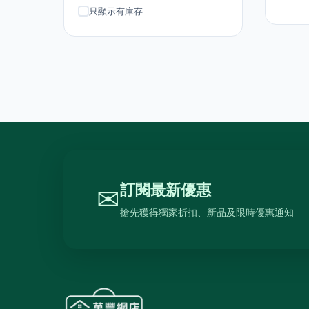
吸塵機
20
只顯示有庫存
抽氣扇
20
抽濕機
4
熨斗及掛熨機
4
乾衣及乾燥機
0
空氣淨化
6
理髮及修剪器
4
小型生活電器
12
訂閱最新優惠
✉
飲品
120
搶先獲得獨家折扣、新品及限時優惠通知
原箱優惠 - 飲料及飲品
1
單支飲品
24
茶類飲品
58
15