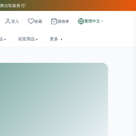
費自取服務 📦
繁體中文
登入
收藏
購物車
品
浴室用品
更多