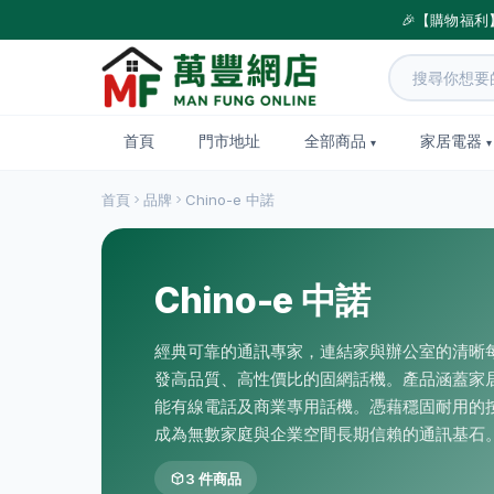
🎉【購物福利
首頁
門市地址
全部商品
家居電器
首頁
品牌
Chino-e 中諾
Chino-e 中諾
經典可靠的通訊專家，連結家與辦公室的清晰每一
發高品質、高性價比的固網話機。產品涵蓋家
能有線電話及商業專用話機。憑藉穩固耐用的
成為無數家庭與企業空間長期信賴的通訊基石
3 件商品