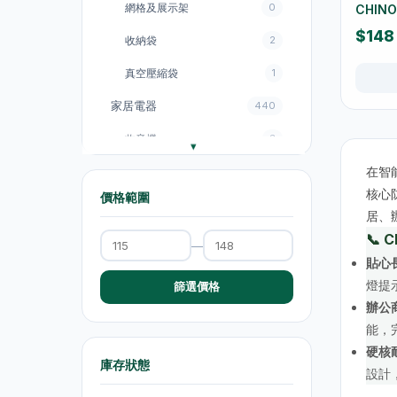
網格及展示架
0
CHIN
$148
收納袋
2
真空壓縮袋
1
家居電器
440
收音機
3
在智
電飯煲
18
核心
價格範圍
風扇
131
居、
廚房電器
151
📞
—
貼心
電煮鍋及煮食鍋
35
燈提
篩選價格
電熱水壺
19
辦公
能，
電熱水壺
47
硬核
庫存狀態
電煮鍋及煮食鍋
1
設計