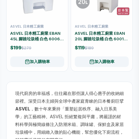
ASVEL 日本精工廚業
ASVEL 日本精工廚業
ASVEL 日本精工廚業 EBAN
ASVEL 日本精工廚業 EBAN
45L 腳踏垃圾桶 白色 6006-
20L 腳踏垃圾桶 白色 6001-
W
W
$199
$119
$279
$189
加入購物車
加入購物車
現代廚房的幸福感，往往藏在那些讓人得心應手的收納細
節裡。深受日本主婦與全球中產家庭青睞的日本餐廚巨擘
ASVEL
，數十年來秉持「重塑起居秩序、融入日系美
學」的工藝精神。ASVEL 拒絕繁複與平庸，將嚴謹的材
料科學與極簡線條注入防潮米箱、調味罐、保鮮盒及家居
垃圾桶中，用細緻入微的貼心機能，幫您優化下廚流程，