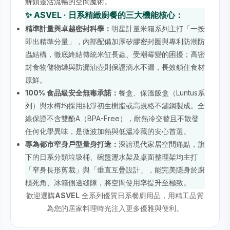
解鎖靈活流暢的空間魔術。
✨ ASVEL · 日系精緻廚餐的三大機能核心：
精準計量與卓越密封科學：
明星計量米箱系列主打「一按
即出精準分量」，內部配備加厚矽膠密封圈與專利防潮防
蟲結構，徹底終結傳統米缸長蟲、受潮霉變的困擾；高密
封食物儲物罐與防漏油壺則保證滴水不漏，長效鎖住食材
原鮮。
100% 食品級安全無毒承諾：
餐盒、保溫飯盒（Luntus系
列）與水樽均採用純淨初生樹脂或高規格不鏽鋼製成。全
線保證不含雙酚A（BPA-Free），耐熱冷交替且不散發
任何化學異味，是微波加熱與低溫冷藏的安心首選。
專為都市窄身戶型量身打造：
深諳現代家居空間痛點，旗
下的日系分類垃圾桶、碗盤瀝水架及桌面整理架均主打
「窄身長形剪裁」與「垂直互疊設計」，能完美隱身於廚
櫃死角、冰箱側邊縫隙，將空間使用率提升至極致。
歡迎選購
ASVEL
全系列優質日系餐廚用品，用精工品質
為您的居家料理時光注入更多優雅與便利。