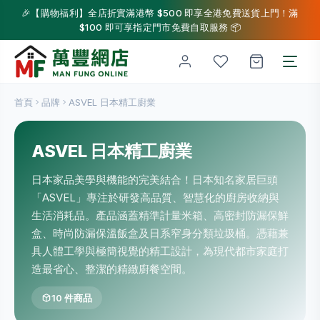
🎉【購物福利】全店折實滿港幣 $500 即享全港免費送貨上門！滿
$100 即可享指定門市免費自取服務 📦
首頁
品牌
ASVEL 日本精工廚業
ASVEL 日本精工廚業
日本家品美學與機能的完美結合！日本知名家居巨頭
「ASVEL」專注於研發高品質、智慧化的廚房收納與
生活消耗品。產品涵蓋精準計量米箱、高密封防漏保鮮
盒、時尚防漏保溫飯盒及日系窄身分類垃圾桶。憑藉兼
具人體工學與極簡視覺的精工設計，為現代都市家庭打
造最省心、整潔的精緻廚餐空間。
10 件商品