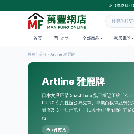
🎉【購物福利
首頁
門市地址
全部商品
家居電器
首頁
品牌
Artline 雅麗牌
Artline 雅麗牌
日本文具巨擘 Shachihata 旗下標記王牌「Ar
EK-70 永久性辦公馬克筆、專業白板筆及熒
耐磨及安全無毒配方。以極致鮮明流暢的工業
活。
3 件商品