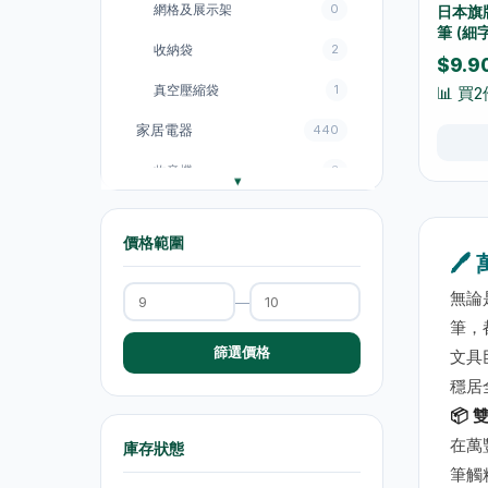
網格及展示架
0
日本旗牌
筆 (細字
收納袋
2
$9.9
真空壓縮袋
1
📊 買2
家居電器
440
收音機
3
電飯煲
18
價格範圍
風扇
131
🖊
廚房電器
151
無論
—
筆，
電煮鍋及煮食鍋
35
篩選價格
文具巨
電熱水壺
19
穩居
電熱水壺
47
📦 
在萬
庫存狀態
電煮鍋及煮食鍋
1
筆觸