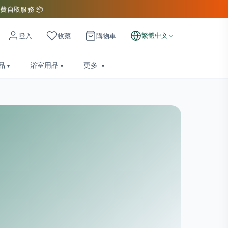
費自取服務 📦
繁體中文
登入
收藏
購物車
品
浴室用品
更多