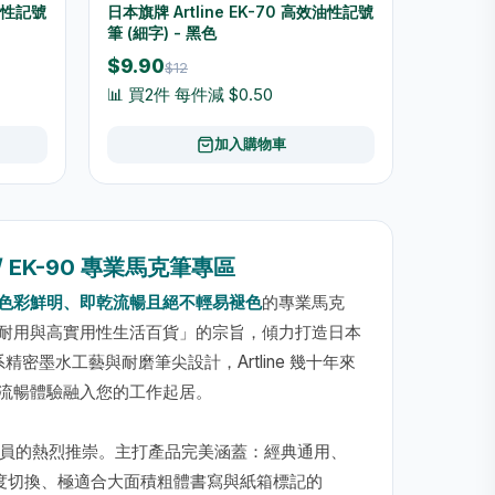
效油性記號
日本旗牌 Artline EK-70 高效油性記號
筆 (細字) - 黑色
$9.90
$12
📊 買2件 每件減 $0.50
加入購物車
/ EK-90 專業馬克筆專區
色彩鮮明、即乾流暢且絕不輕易褪色
的專業馬克
耐用與高實用性生活百貨」的宗旨，傾力打造日本
精密墨水工藝與耐磨筆尖設計，Artline 幾十年來
流暢體驗融入您的工作起居。
程人員的熱烈推崇。主打產品完美涵蓋：經典通用、
度切換、極適合大面積粗體書寫與紙箱標記的