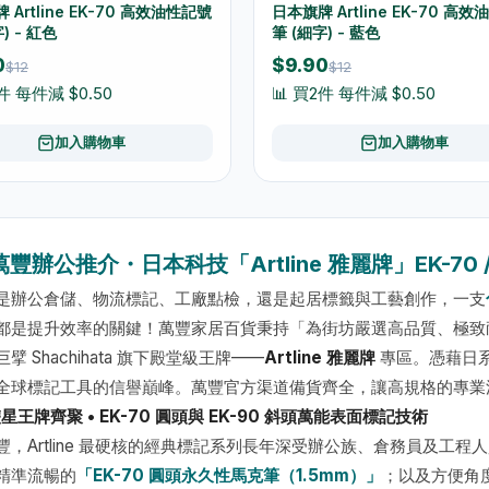
 Artline EK-70 高效油性記號
日本旗牌 Artline EK-70 高
) - 紅色
筆 (細字) - 藍色
0
$9.90
$12
$12
件 每件減 $0.50
📊 買2件 每件減 $0.50
加入購物車
加入購物車
️ 萬豐辦公推介・日本科技「Artline 雅麗牌」EK-70 
是辦公倉儲、物流標記、工廠點檢，還是起居標籤與工藝創作，一支
都是提升效率的關鍵！萬豐家居百貨秉持「為街坊嚴選高品質、極致
擘 Shachihata 旗下殿堂級王牌——
Artline 雅麗牌
專區。憑藉日系
全球標記工具的信譽巔峰。萬豐官方渠道備貨齊全，讓高規格的專業
雙星王牌齊聚 • EK-70 圓頭與 EK-90 斜頭萬能表面標記技術
豐，Artline 最硬核的經典標記系列長年深受辦公族、倉務員及工
精準流暢的
「EK-70 圓頭永久性馬克筆（1.5mm）」
；以及方便角