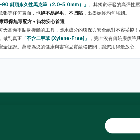
K-90 斜頭永久性馬克筆（2.0-5.0mm）」
。其獨家研發的高彈性壓
紙張等任何表面，也
絕不易起毛、不凹陷
，出墨始終均勻強韌。
 獨家環保無毒配方 • 街坊安心首選
每天高頻率貼身接觸的工具，墨水成分的環保與安全絕對不容妥協！Artline
，做到真正
「不含二甲苯 (Xylene-Free)」
，完全沒有傳統廉價筆具
安全認證。萬豐為您的健康與書寫品質嚴格把關，讓您用得最放心。