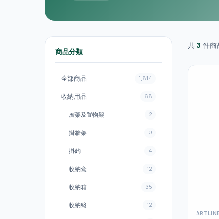
共
3
件商
商品分類
全部商品
1,814
收納用品
68
層架及置物架
2
掛牆架
0
掛鈎
4
收納盒
12
收納箱
35
收納籃
12
ARTLI