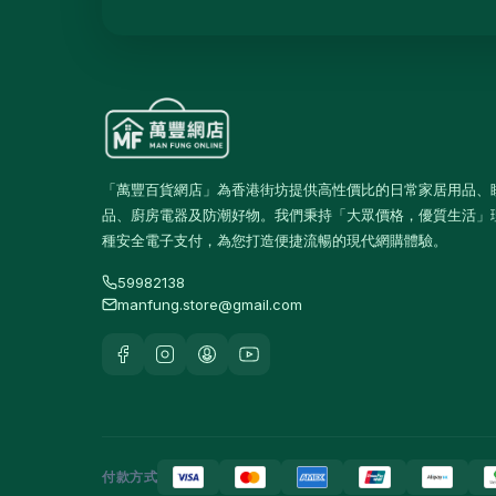
運動飲品
果汁及維他命飲品
13
水及蒸餾水
7
高蛋白及營養飲品
16
食品
59
「萬豐百貨網店」為香港街坊提供高性價比的日常家居用品、
佐飯配料
0
品、廚房電器及防潮好物。我們秉持「大眾價格，優質生活」
種安全電子支付，為您打造便捷流暢的現代網購體驗。
即食麵
18
59982138
零食糖果
17
manfung.store@gmail.com
餅乾
4
餐桌用品
246
保溫飯壺及食物瓶
3
戶外及旅行用品
10
付款方式
餐具及食具
77