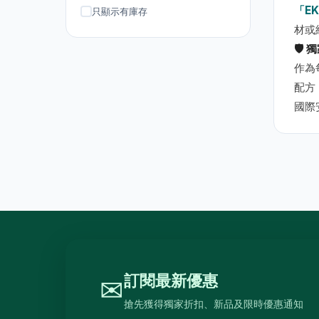
吸塵機
20
「E
只顯示有庫存
材或
抽氣扇
20
🛡️
抽濕機
4
作為
熨斗及掛熨機
4
配方
國際
乾衣及乾燥機
0
空氣淨化
6
理髮及修剪器
4
小型生活電器
12
飲品
120
原箱優惠 - 飲料及飲品
1
單支飲品
24
訂閱最新優惠
✉
茶類飲品
58
搶先獲得獨家折扣、新品及限時優惠通知
15