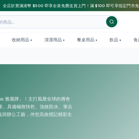
】全店折實滿港幣 $500 即享全港免費送貨上門！滿 $100 即可享指定門市免
收納用品
清潔用品
餐桌用品
飲品
食
tline 雅麗牌」！主打風靡全球的傳奇
光筆。具備極致快乾、強效防水、筆尖
級與辦公工藝，伴您高效標記精彩生