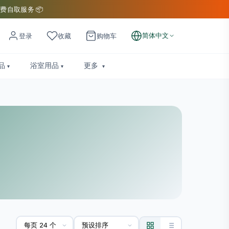
费自取服务 📦
简体中文
登录
收藏
购物车
品
浴室用品
更多