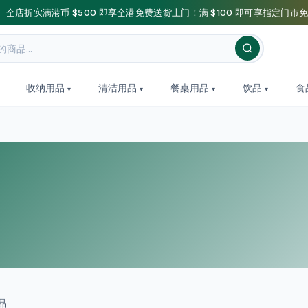
】全店折实满港币 $500 即享全港免费送货上门！满 $100 即可享指定门市免
收纳用品
清洁用品
餐桌用品
饮品
食
品