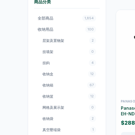
商品分类
全部商品
1,854
收纳用品
100
层架及置物架
2
挂墙架
0
挂鈎
4
收纳盒
12
收纳箱
67
收纳篮
12
PANASO
网格及展示架
0
Pana
EH-ND
收纳袋
2
$288
真空壓缩袋
1