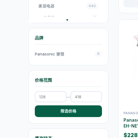
家居电器
440
收音机
3
电饭煲
18
品牌
风扇
131
厨房电器
151
Panasonic 樂聲
9
电煮锅及煮食锅
35
电热水壺
19
价格范围
电热水壺
47
—
电煮锅及煮食锅
1
吸塵机
20
筛选价格
PANASO
Pana
抽气扇
20
EH-NE
抽湿机
4
$228