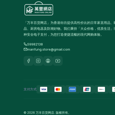
玻璃杯及器皿
12
保鲜盒及食品保存
42
桌布及餐墊
2
「万丰百货网店」为香港街坊提供高性价比的日常家居用品、
品、厨房电器及防潮好物。我们秉持「大众价格，优质生活」
一次性餐具
9
种安全电子支付，为您打造便捷流暢的現代网购体验。
椅凳及小家具
26
59982138
manfung.store@gmail.com
清洁用品
267
垃圾袋
3
浴室及厨房清洁
13
清洁工具
11
空气清新及除臭用品
1
支付方式
防蚊殺虫用品
15
地拖及拖把
10
© 2026 万丰百货网店. 版權所有。