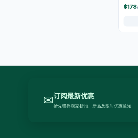
高蛋白及营养饮品
16
$178
食品
59
佐饭配料
0
即食面
18
零食糖果
17
饼乾
4
餐桌用品
246
保温饭壺及食物瓶
3
订阅最新优惠
✉
户外及旅行用品
10
搶先獲得獨家折扣、新品及限时优惠通知
餐具及食具
77
水樽及随行杯
36
保温壺及保温杯
39