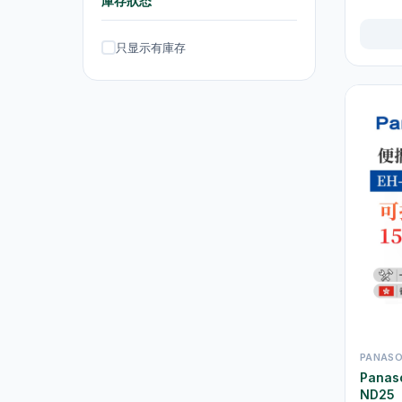
庫存狀态
熨斗及挂熨机
4
只显示有庫存
乾衣及乾燥机
0
空气淨化
6
理髮及修剪器
4
小型生活电器
12
饮品
120
原箱优惠 - 饮料及饮品
1
单支饮品
24
茶类饮品
58
运动饮品
15
果汁及维他命饮品
13
PANASO
Panas
水及蒸馏水
7
ND25