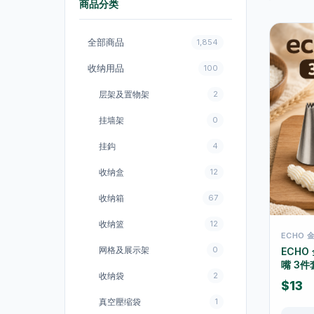
商品分类
全部商品
1,854
收纳用品
100
层架及置物架
2
挂墙架
0
挂鈎
4
收纳盒
12
收纳箱
67
收纳篮
12
ECHO 
网格及展示架
0
ECHO
嘴 3
收纳袋
2
$13
真空壓缩袋
1