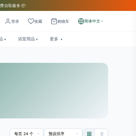
费自取服务 📦
简体中文
登录
收藏
购物车
品
浴室用品
更多