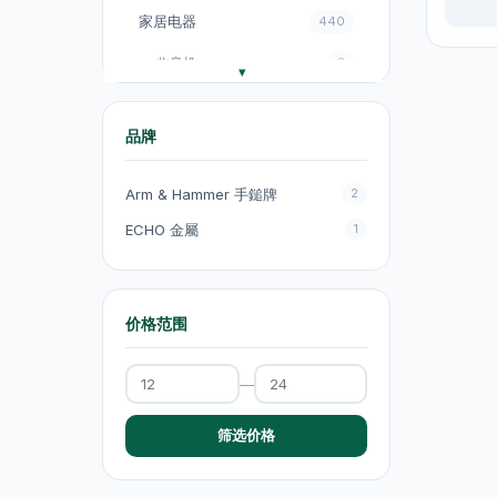
家居电器
440
收音机
3
电饭煲
18
品牌
风扇
131
厨房电器
151
Arm & Hammer 手鎚牌
2
电煮锅及煮食锅
35
ECHO 金屬
1
电热水壺
19
电热水壺
47
价格范围
电煮锅及煮食锅
1
—
吸塵机
20
抽气扇
20
筛选价格
抽湿机
4