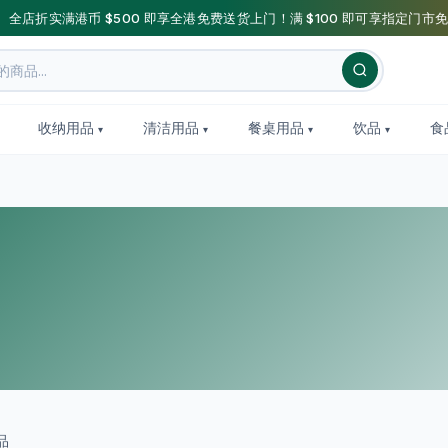
】全店折实满港币 $500 即享全港免费送货上门！满 $100 即可享指定门市免
收纳用品
清洁用品
餐桌用品
饮品
食
品