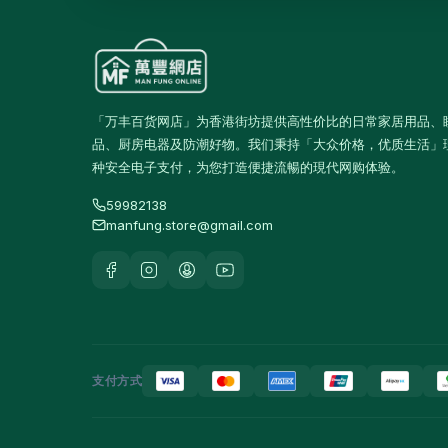
高蛋白及营养饮品
16
食品
59
佐饭配料
0
「万丰百货网店」为香港街坊提供高性价比的日常家居用品、
即食面
18
品、厨房电器及防潮好物。我们秉持「大众价格，优质生活」
零食糖果
17
种安全电子支付，为您打造便捷流暢的現代网购体验。
饼乾
4
59982138
manfung.store@gmail.com
餐桌用品
246
保温饭壺及食物瓶
3
户外及旅行用品
10
餐具及食具
77
支付方式
水樽及随行杯
36
保温壺及保温杯
39