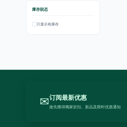
熨斗及挂熨机
4
庫存狀态
乾衣及乾燥机
0
只显示有庫存
空气淨化
6
理髮及修剪器
4
小型生活电器
12
饮品
120
原箱优惠 - 饮料及饮品
1
单支饮品
24
茶类饮品
58
订阅最新优惠
✉
运动饮品
15
搶先獲得獨家折扣、新品及限时优惠通知
果汁及维他命饮品
13
水及蒸馏水
7