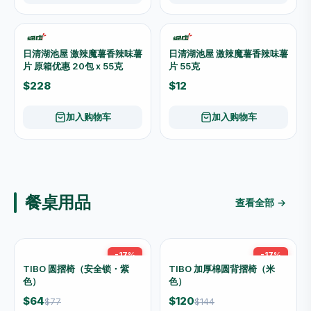
加入购物车
加入购物车
时兴隆 175g 椰果凤梨酥 獨立
RIBON RB-376 60g 早乙女
包装
超酸檸檬软糖｜日本制 獨立包
装
$20
$15
加入购物车
加入购物车
MMF 3673 150g 酸沙可乐
怡客 海苔肉鬆 200g
瓶橡皮糖｜酸甜可乐味
$26
$11
加入购物车
加入购物车