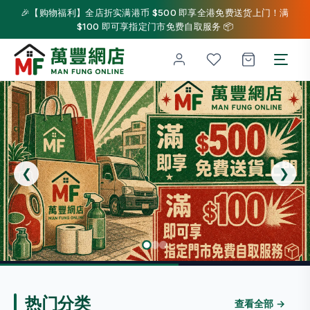
🎉【购物福利】全店折实满港币 $500 即享全港免费送货上门！满
$100 即可享指定门市免费自取服务 📦
❮
❯
热门分类
查看全部 →