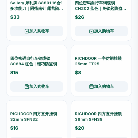
-24%
-11%
Speedtox 殺牠死 烟雾殺虫劑
Famous 法国名家 紫外光双
SPD-001
管电子灭蚊器(19W) FIK-
26W
$68
$267
$90
$299
加入购物车
加入购物车
五金工具
查看全部 →
MS Baby Guard 双色门边防
Lovely Pet 小狗造型软身防
夾墊 2件装 No.2097 24696
夾门阻 2件装 24691
$9
$10