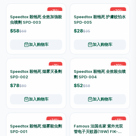
加入购物车
加入购物车
-17%
-17%
TIBO 实木餐桌凳
TIBO 圆摺椅（安全锁・黑
色）
$96
$116
$64
$77
加入购物车
加入购物车
清洁用品
查看全部 →
飞鱼牌 永新万能起漬劑
飞鱼牌特強高浓度通渠劑 1 lb
500cc P03
10 oz