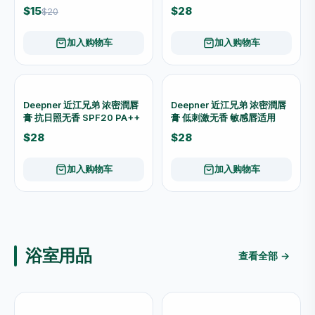
个人护理
查看全部 →
Sanrio 玉桂狗 Mini 纯水湿巾
爽王 薰衣草花露水 195ml
8片 × 8包 KYSJ-306
27177
$12
$12
加入购物车
加入购物车
康益博士 直條型成人纸尿片
Immed Cool Strong 120ml
30 × 70cm 15片装
即时清涼噴雾｜微香型 夏日降
温
$28
$29
加入购物车
加入购物车