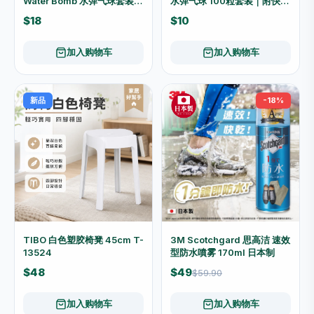
Water Bomb 水弹气球套装
水弹气球 100粒套装｜附快速
250粒｜三叉快速注水接头 8
注水接头 夏日户外玩具
$18
$10
岁以上
加入购物车
加入购物车
新品
-18%
TIBO 白色塑胶椅凳 45cm T-
3M Scotchgard 思高洁 速效
13524
型防水噴雾 170ml 日本制
$48
$49
$59.90
加入购物车
加入购物车