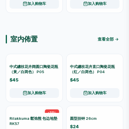
加入购物车
加入购物车
Sellery 犀利牌 88801 16合1
四位密码自行车钢缆锁
多功能刀｜附指南针 露营随身
CH202 蓝色｜免锁匙防盗锁
工具
适用自行车婴儿车闸门
$33
$26
加入购物车
加入购物车
四位密码自行车钢缆锁
RICHDOOR 一字仿铜挂锁
80684 红色｜輕巧防盗锁 适
25mm FT25
用自行车摩托车婴儿车
$15
$8
加入购物车
加入购物车