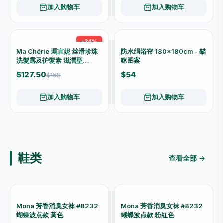
浴室用品
查看全部 →
MEITONG 美彤 多用手挽洗
MEITONG 美彤 双层沥水皂
漱桶 19L 8159
盒 8165
$30
$10
加入购物车
加入购物车
MEITONG 美彤 简約漱口杯
REX 雷克斯 小型单速针孔节
8171
水手持花灑头｜低水壓适用
$10
$31
加入购物车
加入购物车
-21%