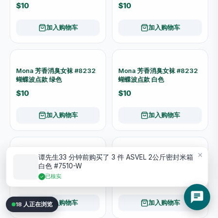
REX 雷克斯 方形针孔节水手
3M 浴缸安全防滑贴 220C-
持花灑头｜低水壓适用
R1
$31
$59.90
$75.50
加入购物车
加入购物车
-24%
Ma Chérie 瑪宣妮 丝滑珍珠
防水绢浴帘 180×180cm - 貓
洗髮露及护髮素 滋潤型
咪图案
450ml x2 优惠套装
$127.50
$54
$168
加入购物车
加入购物车
鞋类
查看全部 →
15 人正在浏览