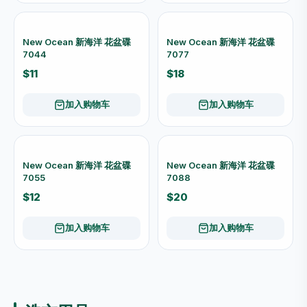
加入购物车
加入购物车
园艺用品
查看全部 →
TIBO 50米 多用途绿色园艺
TIBO 15米 绿色园艺包胶绑线
绑线器｜按壓切割 家居园艺适
｜植物固定 可重复使用
用
$12
$14
加入购物车
加入购物车
New Ocean 新海洋 花盆碟
New Ocean 新海洋 花盆碟
7099
7066