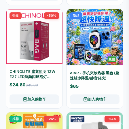
热卖
-50%
新品
CHINOLITE 盛龙照明 12W
AIVR - 手机夾散热器 黑色 (急
E27 LED防频闪球泡灯
速结冰降温/静音背夾)
(6500K冷白光/1100流明)
$24.80
$49.80
$65
[附限量便携收纳袋]
加入购物车
加入购物车
推荐
-26%
-24%