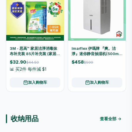
3M - 思高™ 家居洁淨消毒抹
Imarflex 伊瑪牌 『爽。洁
布补充装 85片补充装 (家居消
淨』迷你静音抽湿机(500ml)
毒湿纸巾) (857HK-85R)
IDH-500ML
$32.90
$458
$44.50
$599
📊 买2件 每件減 $1
加入购物车
加入购物车
收纳用品
查看全部 →